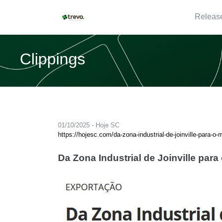
Releas
Clippings
01/10/2025 - Hoje SC
https://hojesc.com/da-zona-industrial-de-joinville-para-
Da Zona Industrial de Joinville par