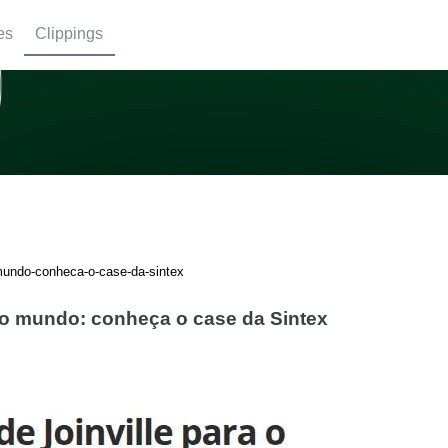
es
Clippings
o-mundo-conheca-o-case-da-sintex
a o mundo: conheça o case da Sintex