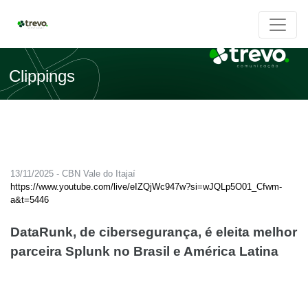
Clippings
13/11/2025 - CBN Vale do Itajaí
https://www.youtube.com/live/eIZQjWc947w?si=wJQLp5O01_Cfwm-
a&t=5446
DataRunk, de cibersegurança, é eleita melhor
parceira Splunk no Brasil e América Latina