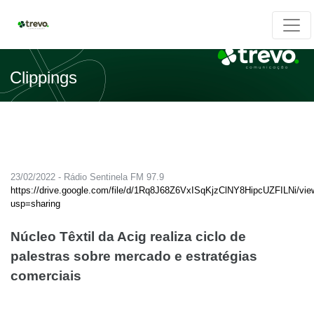
Clippings
23/02/2022 - Rádio Sentinela FM 97.9
https://drive.google.com/file/d/1Rq8J68Z6VxISqKjzClNY8HipcUZFILNi/vie
usp=sharing
Núcleo Têxtil da Acig realiza ciclo de
palestras sobre mercado e estratégias
comerciais