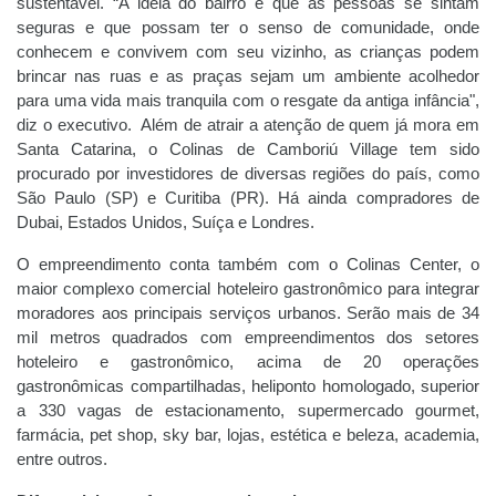
sustentável. “A ideia do bairro é que as pessoas se sintam
seguras e que possam ter o senso de comunidade, onde
conhecem e convivem com seu vizinho, as crianças podem
brincar nas ruas e as praças sejam um ambiente acolhedor
para uma vida mais tranquila com o resgate da antiga infância",
diz o executivo. Além de atrair a atenção de quem já mora em
Santa Catarina, o Colinas de Camboriú Village tem sido
procurado por investidores de diversas regiões do país, como
São Paulo (SP) e Curitiba (PR). Há ainda compradores de
Dubai, Estados Unidos, Suíça e Londres.
O empreendimento conta também com o Colinas Center, o
maior complexo comercial hoteleiro gastronômico para integrar
moradores aos principais serviços urbanos. Serão mais de 34
mil metros quadrados com empreendimentos dos setores
hoteleiro e gastronômico, acima de 20 operações
gastronômicas compartilhadas, heliponto homologado, superior
a 330 vagas de estacionamento, supermercado gourmet,
farmácia, pet shop, sky bar, lojas, estética e beleza, academia,
entre outros.