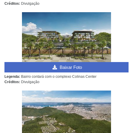
Créditos:
Divulgação
Baixar Foto
Legenda:
Bairro contará com o complexo Colinas Center
Créditos:
Divulgação