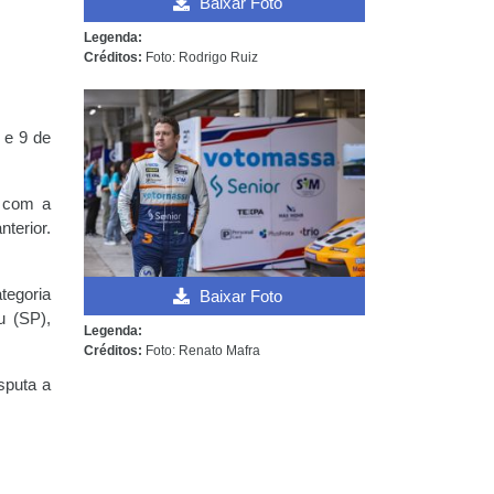
Baixar Foto
Legenda:
Créditos:
Foto: Rodrigo Ruiz
 e 9 de
 com a
terior.
tegoria
Baixar Foto
u (SP),
Legenda:
Créditos:
Foto: Renato Mafra
sputa a