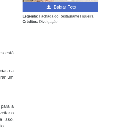
Baixar Foto
Legenda:
Fachada do Restaurante Figueira
Créditos:
Divulgação
es está
rias na
erar um
 para a
eitar o
a isso,
io.