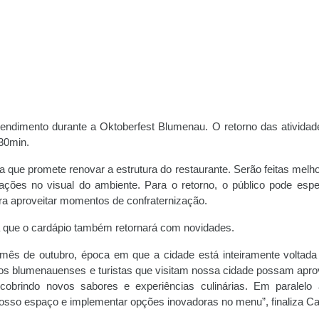
endimento durante a Oktoberfest Blumenau. O retorno das atividad
h30min.
a que promete renovar a estrutura do restaurante. Serão feitas melho
izações no visual do ambiente. Para o retorno, o público pode esp
ra aproveitar momentos de confraternização.
ma que o cardápio também retornará com novidades.
ês de outubro, época em que a cidade está inteiramente voltada
os blumenauenses e turistas que visitam nossa cidade possam aprov
obrindo novos sabores e experiências culinárias. Em paralelo 
osso espaço e implementar opções inovadoras no menu”, finaliza Ca