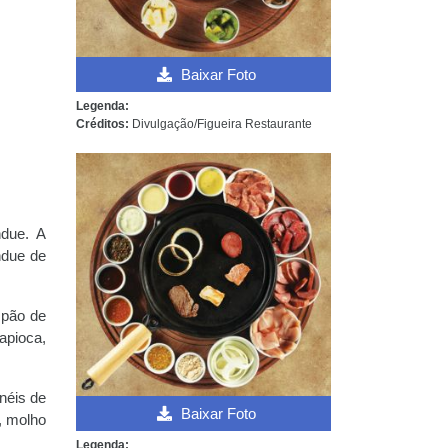
Baixar Foto
Legenda:
Créditos:
Divulgação/Figueira Restaurante
ndue. A
ndue de
 pão de
apioca,
néis de
Baixar Foto
, molho
Legenda: