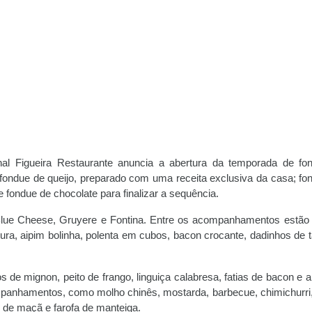
nal Figueira Restaurante anuncia a abertura da temporada de fo
fondue de queijo, preparado com uma receita exclusiva da casa; fo
 fondue de chocolate para finalizar a sequência.
Blue Cheese, Gruyere e Fontina. Entre os acompanhamentos estão
oura, aipim bolinha, polenta em cubos, bacon crocante, dadinhos de t
 de mignon, peito de frango, linguiça calabresa, fatias de bacon e a
panhamentos, como molho chinês, mostarda, barbecue, chimichurri
 de maçã e farofa de manteiga.