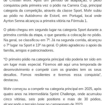
de Cristian Mohr. Após um período de adaptação, o piloto
conquistou pela primeira vez o pódio na Carrera Cup, principal
categoria da competição, através da classe Sport. Mohr subiu
ao pódio no Autódromo de Estoril, em Portugal, local onde
Ayrton Senna alcançou a primeira vitória na Fórmula 1.
O piloto chegou em segundo lugar na categoria Sport durante a
primeira corrida da etapa, o que garantiu a colocação no pódio.
Na geral, se classificou em 7º. Já na segunda corrida, alcançou
o 7º lugar na Sport e 13º na geral. O piloto agradeceu o apoio da
família, amigos e patrocinadores.
“O primeiro pódio na categoria principal não poderia ter sido em
um lugar mais especial. Fizemos até aqui uma temporada de
desenvolvimento e competir com os grandes tem os seus
desafios. Fomos resilientes e tivemos essa conquista”,
destacou.
Mohr começou a competir na categoria principal em 2025, após
quatro anos na intermediária Sprint Challenge, onde acumulou
cinco vitórias, seis pole positions e mais de 30 pódios,
alcançando o terceiro lugar no campeonato de 2023.