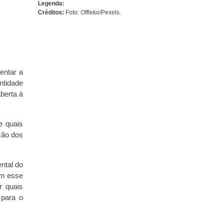
Legenda:
Créditos:
Foto: Offleko/Pexels.
entar a
ntidade
berta à
e quais
ção dos
ntal do
em esse
r quais
 para o