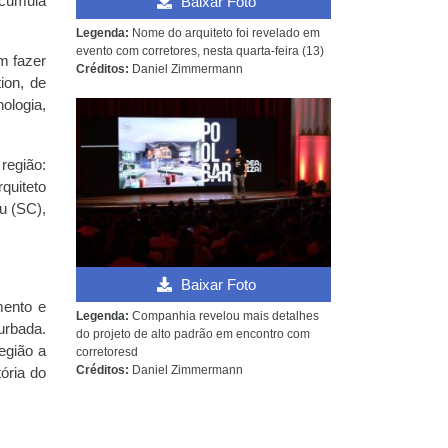
acumula
Baixar Foto
Legenda:
Nome do arquiteto foi revelado em
evento com corretores, nesta quarta-feira (13)
ém fazer
Créditos:
Daniel Zimmermann
ion, de
ologia,
região:
quiteto
u (SC),
Baixar Foto
mento e
Legenda:
Companhia revelou mais detalhes
urbada.
do projeto de alto padrão em encontro com
egião a
corretoresd
Créditos:
Daniel Zimmermann
ória do