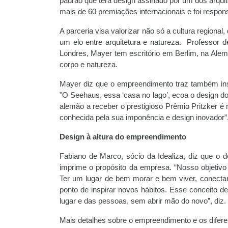
padrão que terá design assinado por um dos arqu
mais de 60 premiações internacionais e foi respo
A parceria visa valorizar não só a cultura regiona
um elo entre arquitetura e natureza. Professor d
Londres, Mayer tem escritório em Berlim, na Alema
corpo e natureza.
Mayer diz que o empreendimento traz também ins
"O Seehaus, essa ‘casa no lago’, ecoa o design do
alemão a receber o prestigioso Prêmio Pritzker é
conhecida pela sua imponência e design inovador”
Design à altura do empreendimento
Fabiano de Marco, sócio da Idealiza, diz que o
imprime o propósito da empresa. “Nosso objetivo 
Ter um lugar de bem morar e bem viver, conectar
ponto de inspirar novos hábitos. Esse conceito 
lugar e das pessoas, sem abrir mão do novo”, diz.
Mais detalhes sobre o empreendimento e os difere