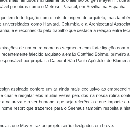
itetos mais famosos mundialmente: o alemão Jürgen Mayer H., que 
nsável por obras como o Metrosol Parasol, em Sevilha, na Espanha.
l, que tem forte ligação com o país de origem do arquiteto, mas tamb
e universidades como Harvard, Columbia e a Architectural Associat
nha, e é reconhecido pelo trabalho que destaca a relação entre tecn
pirações de um outro nome do segmento com forte ligação com a 
 recentemente falecido arquiteto alemão Gottfried Böhms, primeiro ar
 responsável por projetar a Catedral São Paulo Apóstolo, de Blumena
.
 design assinado confere um ar ainda mais exclusivo ao empreendi
é criar e resgatar elos muitas vezes perdidos na nossa rotina cont
 a natureza e o ser humano, que seja referência e que impacte a r
de home resort que trazemos para o Seehaus também respeita a hist
nciais que Mayer traz ao projeto serão divulgados em breve.