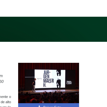
om
 60
mente o
de alto