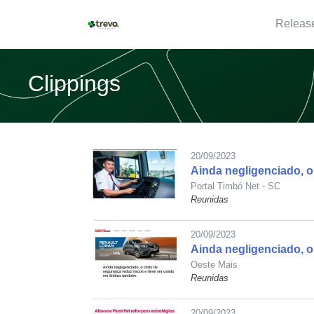
Releas
Clippings
20/09/2023
Ainda negligenciado, 
Portal Timbó Net - SC
Reunidas
20/09/2023
Ainda negligenciado, o
Oeste Mais
Reunidas
20/09/2023