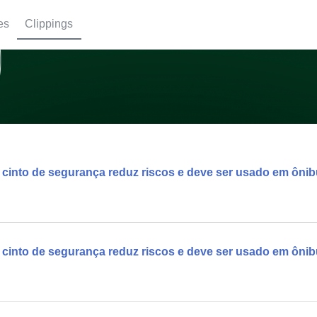
es
Clippings
o cinto de segurança reduz riscos e deve ser usado em ôn
 cinto de segurança reduz riscos e deve ser usado em ôni